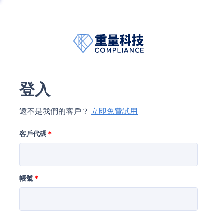
登入
還不是我們的客戶？
立即免費試用
客戶代碼
＊
帳號
＊