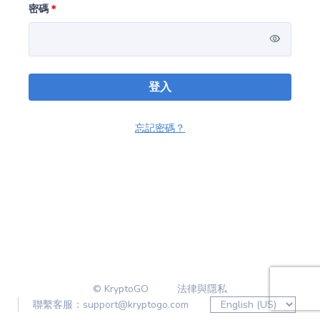
密碼
＊
登入
忘記密碼？
© KryptoGO
法律與隱私
聯繫客服：
support@kryptogo.com